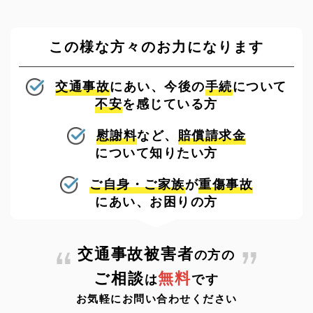
この様な方々のお力になります
交通事故
にあい、今後の
手続
について
不安
を感じている方
慰謝料
など、
賠償請求金
について知りたい方
ご自身・ご家族
が
重傷事故
にあい、お困りの方
交通事故被害者
の方の
ご相談
無料
は
です
お気軽にお問い合わせください