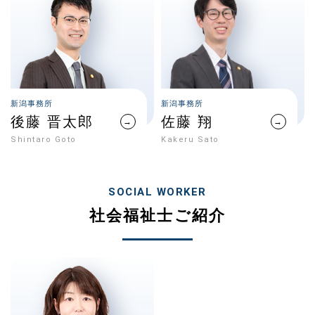
新潟事務所
新潟事務所
後藤 晋太郎
佐藤 翔
→
→
Shintaro Goto
Kakeru Sato
SOCIAL WORKER
社会福祉士ご紹介