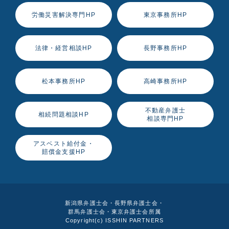
労働災害解決専門HP
東京事務所HP
法律・経営相談HP
長野事務所HP
松本事務所HP
高崎事務所HP
不動産弁護士
相続問題相談HP
相談専門HP
アスベスト給付金・
賠償金支援HP
新潟県弁護士会・長野県弁護士会・
群馬弁護士会・東京弁護士会所属
Copyright(c) ISSHIN PARTNERS